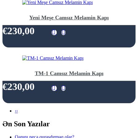
Yeni Meşe Camsız Melamin Kapı
€230,00
TM-1 Camsız Melamin Kapı
€230,00
Pagination
Növbəti
››
səhifə
Ən Son Yazılar
Qapını necə quraşdırmaq olar?