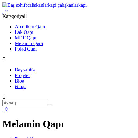
Əsas
caliskanlarkapi
çalışkanlarkapı
kontentə
0
keçin
Kateqoriya
Amerikan Qapı
Lak Qapı
MDF Qapı
Melamin Qapı
Polad Qapı
Əsas
Baş səhifə
naviqasiya
Projeler
Blog
Əlaqə
Axtarış
Axtarış
0
Melamin Qapı