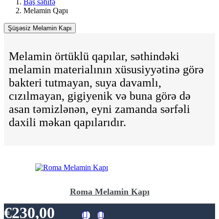
Baş səhifə
Melamin Qapı
Şüşəsiz
Şüşəsiz Melamin Kapı
Melamin
Kapı
Melamin örtüklü qapılar, səthindəki
melamin materialının xüsusiyyətinə görə
bakteri tutmayan, suya davamlı,
cızılmayan, gigiyenik və buna görə də
asan təmizlənən, eyni zamanda sərfəli
daxili məkan qapılarıdır.
Roma Melamin Kapı
€230,00