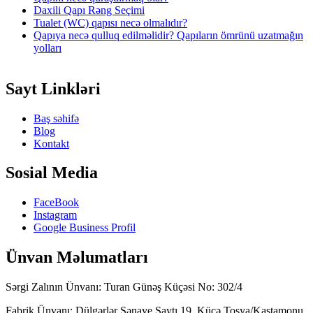
Daxili Qapı Rəng Seçimi
Tualet (WC) qapısı necə olmalıdır?
Qapıya necə qulluq edilməlidir? Qapıların ömrünü uzatmağın
yolları
Sayt Linkləri
Baş səhifə
Blog
Kontakt
Sosial Media
FaceBook
Instagram
Google Business Profil
Ünvan Məlumatları
Sərgi Zalının Ünvanı: Turan Günəş Küçəsi No: 302/4
Fabrik Ünvanı: Dülgərlər Sənaye Saytı 19. Küçə Tosya/Kastamonu